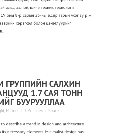
айгальд ээлтэй, шинэ техник, технологи
19 оны 8-р сарын 23-ны өдөр гарын үсэг зу р ж
ээврийн хэрэгсэл болон цэнэглүүрийг
....
 ГРУППИЙН САЛХИН
НЦУУД 1.7 САЯ ТОНН
ЙГ БУУРУУЛЛАА
ght
,
Мэдээ
105
Likes
Share
to describe a trend in design and architecture
o its necessary elements. Minimalist design has