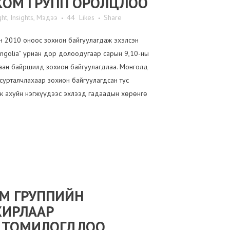
КОМ ГРУПП ОРОЛЦЛОО
ght
,
Insights
,
Мэдээ
44
Likes
Share
н 2010 оноос зохион байгуулагдаж эхэлсэн
ngolia” уриан дор долоодугаар сарын 9,10-ны
гаан байршилд зохион байгуулагдлаа. Монголд
урталчлахаар зохион байгуулагдсан тус
ж ахуйн нэгжүүдээс эхлээд гадаадын хөрөнгө
М ГРУППИЙН
ХИРЛААР
Х ТОМИЛОГДЛОО