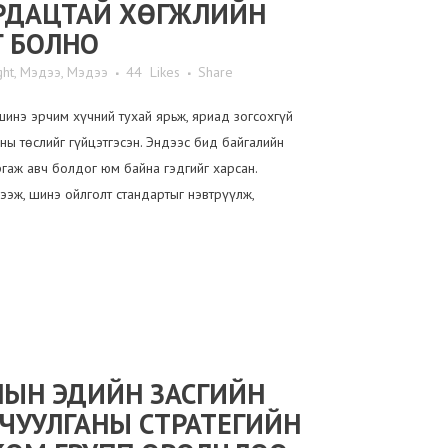
РДАЦТАЙ ХӨГЖЛИЙН
 БОЛНО
ght
,
Мэдээ
,
Мэдээ
44
Likes
Share
инэ эрчим хүчний тухай ярьж, яриад зогсохгүй
ны төслийг гүйцэтгэсэн. Эндээс бид байгалийн
гаж авч болдог юм байна гэдгийг харсан.
ээж, шинэ ойлголт стандартыг нэвтрүүлж,
ЛЫН ЭДИЙН ЗАСГИЙН
 ЧУУЛГАНЫ СТРАТЕГИЙН