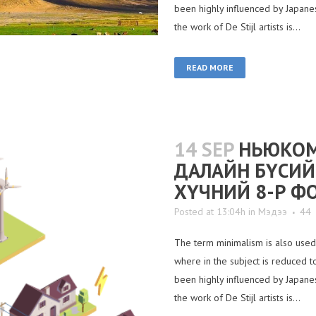
been highly influenced by Japanese
the work of De Stijl artists is...
READ MORE
14 SEP
НЬЮКОМ
ДАЛАЙН БҮСИЙ
ХҮЧНИЙ 8-Р Ф
Posted at 13:04h
in
Мэдээ
44
The term minimalism is also used 
where in the subject is reduced t
been highly influenced by Japanese
the work of De Stijl artists is...