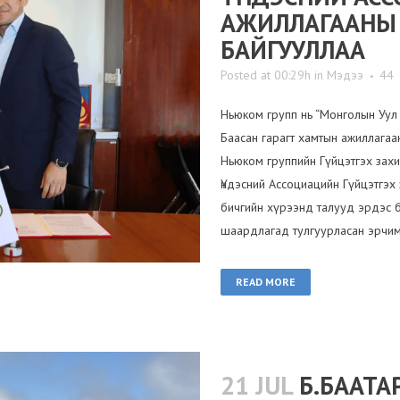
АЖИЛЛАГААНЫ
БАЙГУУЛЛАА
Posted at 00:29h
in
Мэдээ
44
Ньюком групп нь “Монголын Уул 
Баасан гарагт хамтын ажиллагаа
Ньюком группийн Гүйцэтгэх зах
Үндэсний Ассоциацийн Гүйцэтгэх
бичгийн хүрээнд талууд эрдэс 
шаардлагад тулгуурласан эрчим.
READ MORE
21 JUL
Б.БААТА