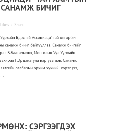
 САНАМЖ БИЧИГ
Likes
Share
Уурхайн Үндэсний Ассоциаци”-тай өнгөрөгч
ны санамж бичиг байгууллаа. Санамж бичгийг
ирал Б.Баатармөнх, Монголын Уул Уурхайн
 захирал Г.Эрдэнэтуяа нар үзэглэв. Санамж
баялгийн салбарын эрчим хүчний хэрэгцээ,
..
РМӨНХ: СЭРГЭЭГДЭХ