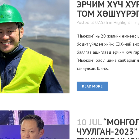
ЭРЧИМ ХҮЧ ХУ
ТОМ ХӨШҮҮРЭГ
Posted at 07:52h
in
Highlight Insi
“Ньюком” нь 20 жилийн өмнөөс ш
бодит үйлдэл хийж, СЭХ-ний анх
баялгаа ашиглаад эрчим хүч гар
“Ньюком” бас л шинэ салбарыг н
таниулсан. Шинэ...
READ MORE
10 JUL
“МОНГО
ЧУУЛГАН-2023”