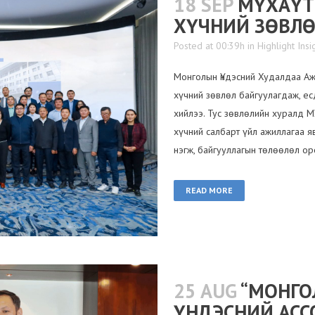
18 SEP
МҮХАҮТ
ХҮЧНИЙ ЗӨВЛӨ
Posted at 00:39h
in
Highlight Insi
Монголын Үндэсний Худалдаа Аж 
хүчний зөвлөл байгуулагдаж, е
хийлээ. Тус зөвлөлийн хуралд М
хүчний салбарт үйл ажиллагаа я
нэгж, байгууллагын төлөөлөл ор
READ MORE
25 AUG
“МОНГО
ҮНДЭСНИЙ АСС