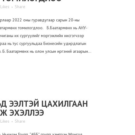
Likes
Share
ирлаар 2022 оны гуравдугаар сарын 20-ны
атармөнх томилогдлоо. Б.Баатармөнх нь АНУ-
чиганы их сургуулийг мэргэжлийн нисгэгчээр
араа нь тус сургуульдаа Бизнесийн удирдлагын
 Б. Баатармөнх нь олон улсын иргэний агаарын...
ЬД ЭЭЛТЭЙ ЦАХИЛГААН
Ж ЭХЭЛЛЭЭ
Likes
Share
 Ньюком Групп, “АББ” групп хамтран Монгол