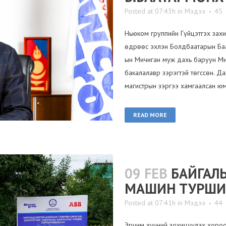
Posted at 07:43h
in
Мэдээ
45
Ньюком группийн Гүйцэтгэх зах
өдрөөс эхлэн Болдбаатарын Ба
ын Мичиган муж дахь баруун Ми
бакалалавр зэрэгтэй төгссөн. Д
магистрын зэргээ хамгаалсан юм.
READ MORE
09 FEB
БАЙГАЛ
МАШИН ТУРШИ
Posted at 07:41h
in
Мэдээ
44
Эрчим хүчний зохицуулах хороо,