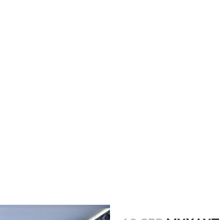
БИДНИЙ ТУХАЙ
ХӨРӨНГӨ ОРУУЛАЛТ
МЭДЭЭ МЭДЭЭЛЭЛ
АЖ