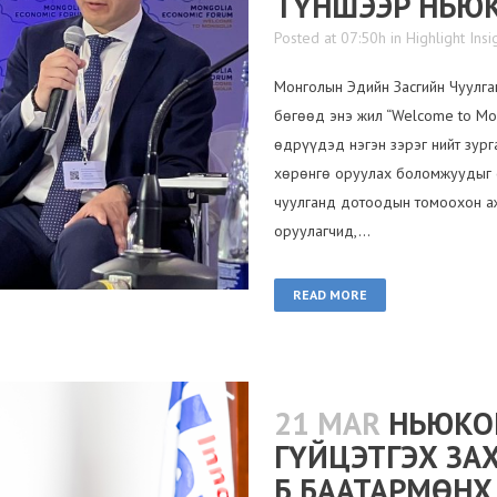
ТҮНШЭЭР НЬЮ
Posted at 07:50h
in
Highlight Insi
Монголын Эдийн Засгийн Чуулга
бөгөөд энэ жил “Welcome to Mo
өдрүүдэд нэгэн зэрэг нийт зур
хөрөнгө оруулах боломжуудыг с
чуулганд дотоодын томоохон а
оруулагчид,...
READ MORE
21 MAR
НЬЮКО
ГҮЙЦЭТГЭХ ЗА
Б.БААТАРМӨН