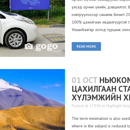
улсад орчин үеийн, дэвшилтэт, б
нэвтрүүлэхээр санамж бичигт 20
100% цахилгаан хөдөлгүүртэй т
Улаанбаатар хотод туршиж эхлэв
READ MORE
01 OCT
НЬЮКОМ
ЦАХИЛГААН СТА
ХҮЛЭМЖИЙН ХИ
Posted at 17:01h
in
Highlight Insi
The term minimalism is also used 
where in the subject is reduced t