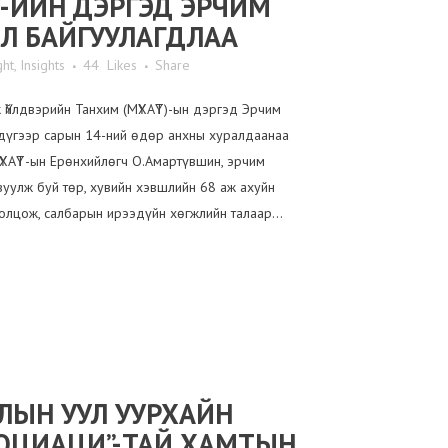
-ИЙН ДЭРГЭД ЭРЧИМ
Л БАЙГУУЛАГДЛАА
ght
,
Insights
44
Likes
Share
Үйлдвэрийн Танхим (МҮХАҮТ)-ын дэргэд Эрчим
сдүгээр сарын 14-ний өдөр анхны хуралдаанаа
ҮХАҮТ-ын Ерөнхийлөгч О.Амартүвшин, эрчим
вуулж буй төр, хувийн хэвшлийн 68 аж ахуйн
олцож, салбарын ирээдүйн хөгжлийн талаар...
ЛЫН УУЛ УУРХАЙН
ОЦИАЦИ”-ТАЙ ХАМТЫН